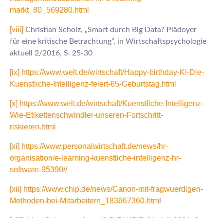
markt_80_569280.html
[viii]
Christian Scholz, „Smart durch Big Data? Plädoyer
für eine kritische Betrachtung“, in Wirtschaftspsychologie
aktuell 2/2016, S. 25-30
[ix]
https://www.welt.de/wirtschaft/Happy-birthday-KI-Die-
Kuenstliche-Intelligenz-feiert-65-Geburtstag.html
[x]
https://www.welt.de/wirtschaft/Kuenstliche-Intelligenz-
Wie-Etikettenschwindler-unseren-Fortschritt-
riskieren.html
[xi]
https://www.personalwirtschaft.de/news/hr-
organisation/e-learning-kuenstliche-intelligenz-hr-
software-95390//
[xii]
https://www.chip.de/news/Canon-mit-fragwuerdigen-
Methoden-bei-Mitarbeitern_183667360.htm
l