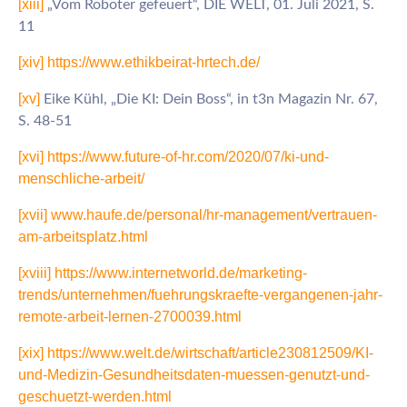
[xiii]
„Vom Roboter gefeuert“, DIE WELT, 01. Juli 2021, S.
11
[xiv]
https://www.ethikbeirat-hrtech.de/
[xv]
Eike Kühl, „Die KI: Dein Boss“, in t3n Magazin Nr. 67,
S. 48-51
[xvi]
https://www.future-of-hr.com/2020/07/ki-und-
menschliche-arbeit/
[xvii]
www.haufe.de/personal/hr-management/vertrauen-
am-arbeitsplatz.html
[xviii]
https://www.internetworld.de/marketing-
trends/unternehmen/fuehrungskraefte-vergangenen-jahr-
remote-arbeit-lernen-2700039.html
[xix]
https://www.welt.de/wirtschaft/article230812509/KI-
und-Medizin-Gesundheitsdaten-muessen-genutzt-und-
geschuetzt-werden.html