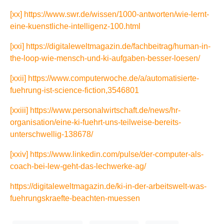
[xx]
https://www.swr.de/wissen/1000-antworten/wie-lernt-
eine-kuenstliche-intelligenz-100.html
[xxi]
https://digitaleweltmagazin.de/fachbeitrag/human-in-
the-loop-wie-mensch-und-ki-aufgaben-besser-loesen/
[xxii]
https://www.computerwoche.de/a/automatisierte-
fuehrung-ist-science-fiction,3546801
[xxiii]
https://www.personalwirtschaft.de/news/hr-
organisation/eine-ki-fuehrt-uns-teilweise-bereits-
unterschwellig-138678/
[xxiv]
https://www.linkedin.com/pulse/der-computer-als-
coach-bei-lew-geht-das-lechwerke-ag/
https://digitaleweltmagazin.de/ki-in-der-arbeitswelt-was-
fuehrungskraefte-beachten-muessen