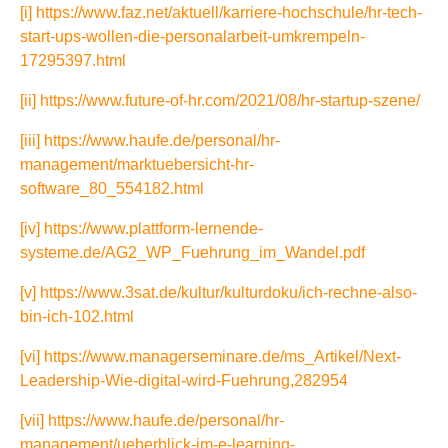
[i]
https://www.faz.net/aktuell/karriere-hochschule/hr-tech-
start-ups-wollen-die-personalarbeit-umkrempeln-
17295397.html
[ii]
https://www.future-of-hr.com/2021/08/hr-startup-szene/
[iii]
https://www.haufe.de/personal/hr-
management/marktuebersicht-hr-
software_80_554182.html
[iv]
https://www.plattform-lernende-
systeme.de/AG2_WP_Fuehrung_im_Wandel.pdf
[v]
https://www.3sat.de/kultur/kulturdoku/ich-rechne-also-
bin-ich-102.html
[vi]
https://www.managerseminare.de/ms_Artikel/Next-
Leadership-Wie-digital-wird-Fuehrung,282954
[vii]
https://www.haufe.de/personal/hr-
management/ueberblick-im-e-learning-