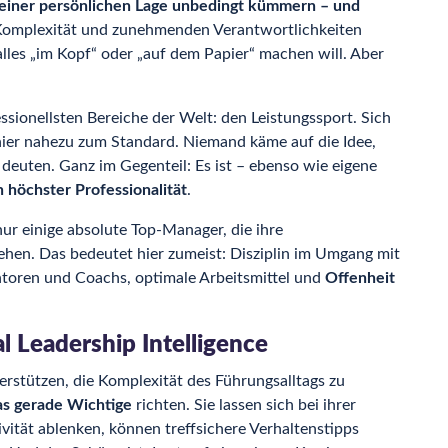
einer persönlichen Lage unbedingt kümmern – und
 Komplexität und zunehmenden Verantwortlichkeiten
les „im Kopf“ oder „auf dem Papier“ machen will. Aber
ssionellsten Bereiche der Welt: den Leistungssport. Sich
hier nahezu zum Standard. Niemand käme auf die Idee,
 deuten. Ganz im Gegenteil: Es ist – ebenso wie eigene
 höchster Professionalität
.
nur einige absolute Top-Manager, die ihre
hen. Das bedeutet hier zumeist: Disziplin im Umgang mit
ntoren und Coachs, optimale Arbeitsmittel und
Offenheit
al Leadership Intelligence
rstützen, die Komplexität des Führungsalltags zu
as gerade Wichtige
richten. Sie lassen sich bei ihrer
tät ablenken, können treffsichere Verhaltenstipps