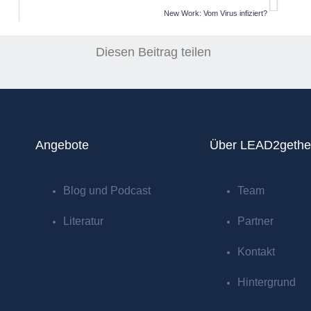
New Work: Vom Virus infiziert?
Diesen Beitrag teilen
Angebote
Über LEAD2gethe
Blog und Podcast
Team
Literatur
Partner
Kontakt
Hintergrund