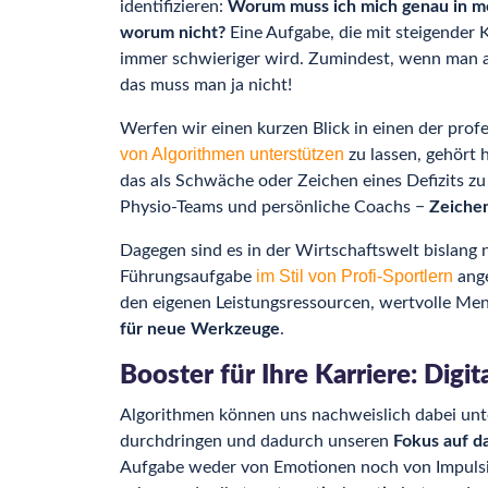
identifizieren:
Worum muss ich mich genau in m
worum nicht?
Eine Aufgabe, die mit steigender
immer schwieriger wird. Zumindest, wenn man al
das muss man ja nicht!
Werfen wir einen kurzen Blick in einen der profe
von Algorithmen unterstützen
zu lassen, gehört 
das als Schwäche oder Zeichen eines Defizits zu
Physio-Teams und persönliche Coachs −
Zeichen
Dagegen sind es in der Wirtschaftswelt bislang 
im Stil von Profi-Sportlern
Führungsaufgabe
ange
den eigenen Leistungsressourcen, wertvolle Me
für neue Werkzeuge
.
Booster für Ihre Karriere: Digit
Algorithmen können uns nachweislich dabei unte
durchdringen und dadurch unseren
Fokus auf d
Aufgabe weder von Emotionen noch von Impulsivi