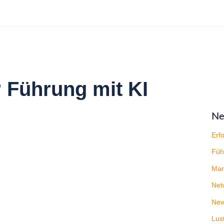
? Führung mit KI
Ne
Erfo
Füh
Man
Net
New
Lus