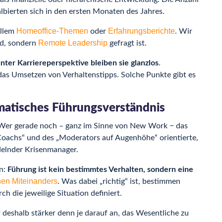
bierten sich in den ersten Monaten des Jahres.
Homeoffice-Themen
Erfahrungsberichte
allem
oder
. Wir
Remote Leadership
rd, sondern
gefragt ist.
nter Karriereperspektive bleiben sie glanzlos
.
as Umsetzen von Verhaltenstipps. Solche Punkte gibt es
gmatisches Führungsverständnis
 Wer gerade noch – ganz im Sinne von New Work − das
 Coachs“ und des „Moderators auf Augenhöhe“ orientierte,
delnder Krisenmanager.
en:
Führung ist kein bestimmtes Verhalten, sondern eine
hen Miteinanders
. Was dabei „richtig“ ist, bestimmen
h die jeweilige Situation definiert.
deshalb stärker denn je darauf an, das Wesentliche zu