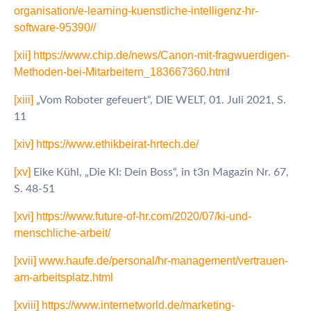
organisation/e-learning-kuenstliche-intelligenz-hr-
software-95390//
[xii]
https://www.chip.de/news/Canon-mit-fragwuerdigen-
Methoden-bei-Mitarbeitern_183667360.htm
l
[xiii]
„Vom Roboter gefeuert“, DIE WELT, 01. Juli 2021, S.
11
[xiv]
https://www.ethikbeirat-hrtech.de/
[xv]
Eike Kühl, „Die KI: Dein Boss“, in t3n Magazin Nr. 67,
S. 48-51
[xvi]
https://www.future-of-hr.com/2020/07/ki-und-
menschliche-arbeit/
[xvii]
www.haufe.de/personal/hr-management/vertrauen-
am-arbeitsplatz.html
[xviii]
https://www.internetworld.de/marketing-