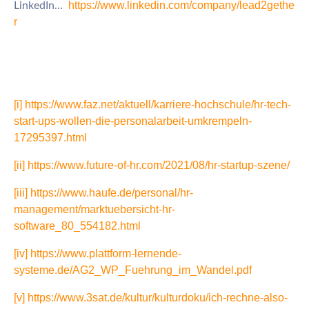
https://www.linkedin.com/company/lead2gethe
LinkedIn…
r
[i]
https://www.faz.net/aktuell/karriere-hochschule/hr-tech-
start-ups-wollen-die-personalarbeit-umkrempeln-
17295397.html
[ii]
https://www.future-of-hr.com/2021/08/hr-startup-szene/
[iii]
https://www.haufe.de/personal/hr-
management/marktuebersicht-hr-
software_80_554182.html
[iv]
https://www.plattform-lernende-
systeme.de/AG2_WP_Fuehrung_im_Wandel.pdf
[v]
https://www.3sat.de/kultur/kulturdoku/ich-rechne-also-