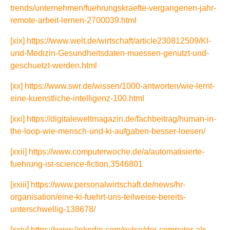
trends/unternehmen/fuehrungskraefte-vergangenen-jahr-
remote-arbeit-lernen-2700039.html
[xix]
https://www.welt.de/wirtschaft/article230812509/KI-
und-Medizin-Gesundheitsdaten-muessen-genutzt-und-
geschuetzt-werden.html
[xx]
https://www.swr.de/wissen/1000-antworten/wie-lernt-
eine-kuenstliche-intelligenz-100.html
[xxi]
https://digitaleweltmagazin.de/fachbeitrag/human-in-
the-loop-wie-mensch-und-ki-aufgaben-besser-loesen/
[xxii]
https://www.computerwoche.de/a/automatisierte-
fuehrung-ist-science-fiction,3546801
[xxiii]
https://www.personalwirtschaft.de/news/hr-
organisation/eine-ki-fuehrt-uns-teilweise-bereits-
unterschwellig-138678/
[xxiv]
https://www.linkedin.com/pulse/der-computer-als-