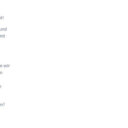
t!
 und
mmt
e wir
en
e
en?