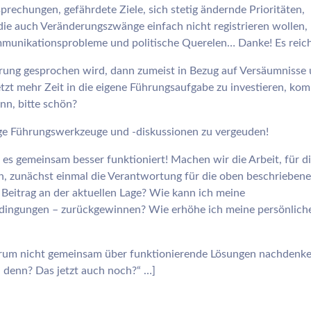
sprechungen, gefährdete Ziele, sich stetig ändernde Prioritäten,
 die auch Veränderungszwänge einfach nicht registrieren wollen,
mmunikationsprobleme und politische Querelen… Danke! Es reich
ng gesprochen wird, dann zumeist in Bezug auf Versäumnisse
etzt mehr Zeit in die eigene Führungsaufgabe zu investieren, ko
nn, bitte schön?
sige Führungswerkzeuge und -diskussionen zu vergeuden!
 es gemeinsam besser funktioniert! Machen wir die Arbeit, für di
ch, zunächst einmal die Verantwortung für die oben beschrieben
Beitrag an der aktuellen Lage? Wie kann ich meine
Bedingungen – zurückgewinnen? Wie erhöhe ich meine persönlich
arum nicht gemeinsam über funktionierende Lösungen nachdenk
 denn? Das jetzt auch noch?“ …]