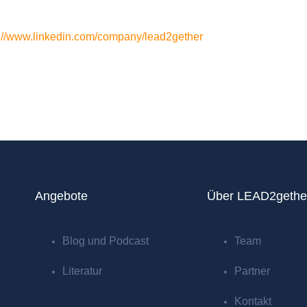
s://www.linkedin.com/company/lead2gether
Angebote
Über LEAD2gethe
Blog und Podcast
Team
Literatur
Partner
Kontakt