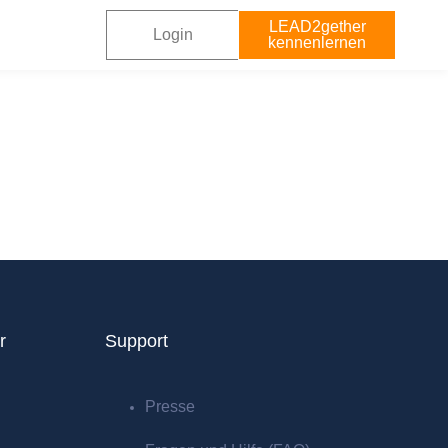
LEAD2gether
Login
kennenlernen
r
Support
Presse