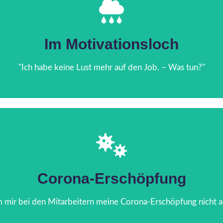
Jetzt lesen
sich und seine Arbeit zunehmend infrage.
Im Motivationsloch
er einem Jahr der Pandemie stellt der Leiter eines Produktions
"Ich habe keine Lust mehr auf den Job. – Was tun?"
Der Fall:
Jetzt lesen
Was tun?
Corona-Erschöpfung
ämpft mit Erschöpfung und der Sorge, in der Krise keine gute Füh
um mir bei den Mitarbeitern meine Corona-Erschöpfung nicht 
Der Fall: