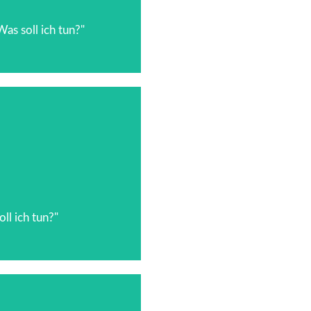
beiten.
as soll ich tun?"
lt folgen muss –
l ich tun?"