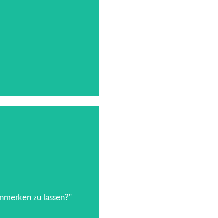
bereichs
rungskraft mehr zu sein.
anmerken zu lassen?"