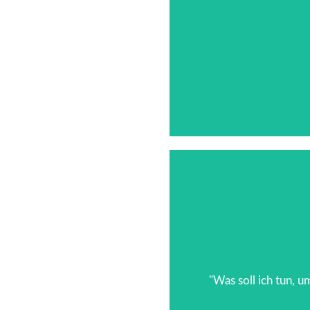
Nach üb
Ein IT-Bereichsleiter k
"Was soll ich tun, 