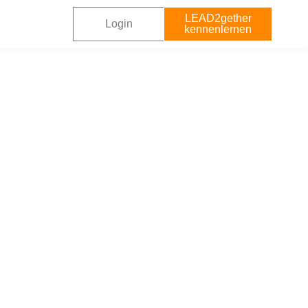
LEAD2gether
Login
kennenlernen