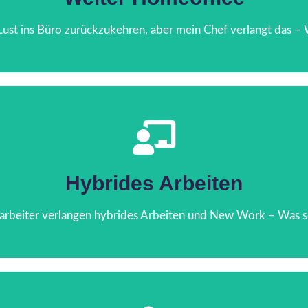
eamleiterin ringt mit ihrer Unlust, wieder häufiger im Büro zu ar
Der Fall:
Lust ins Büro zurückzukehren, aber mein Chef verlangt das – W
Jetzt lesen
Hybrides Arbeiten
oder eigenen Erfahrungen trauen sollte.
 fragt sich, inwieweit er aktuellen Entwicklungen der Arbeitswe
Der Fall:
arbeiter verlangen hybrides Arbeiten und New Work – Was sol