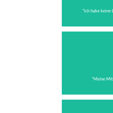
Eine T
"Ich habe keine 
Ein Werksleiter
"Meine Mit